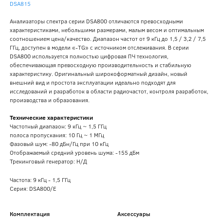
DSA815
Анализаторы спектра серии DSA800 отличаются превосходными
характеристиками, небольшими размерами, малым весом и оптимальным
соотношением цена/качество. Диапазон частот от 9 кГц до 1,5 / 3,2 / 7,5
ГГц, доступен в модели «-TG» с источником отслеживания. В серии
DSA800 используется полностью цифровая ПЧ технология,
обеспечивающая превосходную производительность и стабильную
характеристику. Оригинальный широкоформатный дизайн, новый
внешний вид и простота эксплуатации идеально подходят для
исследований и разработок в области радиочастот, контроля разработок,
производства и образования.
Технические характеристики
Частотный диапазон: 9 кГц ~ 1,5 ГГц
полоса пропускания: 10 Гц ~ 1 МГц
Фазовый шум: -80 дБн/Гц при 10 кГц
Отображаемый средний уровень шума: -155 дБм
Трекинговый генератор: Н/Д
Частота: 9 кГц - 1,5 ГГц
Серия: DSA800/E
Комплектация
Аксессуары