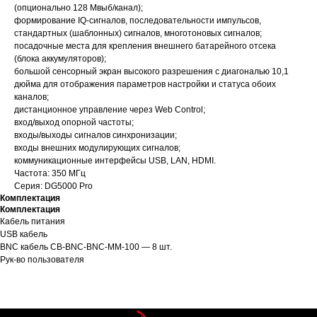
(опционально 128 Мвыб/канал);
формирование IQ-сигналов, последовательности импульсов,
стандартных (шаблонных) сигналов, многотоновых сигналов;
посадочные места для крепления внешнего батарейного отсека
(блока аккумуляторов);
большой сенсорный экран высокого разрешения с диагональю 10,1
дюйма для отображения параметров настройки и статуса обоих
каналов;
дистанционное управление через Web Control;
вход/выход опорной частоты;
входы/выходы сигналов синхронизации;
входы внешних модулирующих сигналов;
коммуникационные интерфейсы USB, LAN, HDMI.
Частота: 350 МГц
Серия: DG5000 Pro
Комплектация
Комплектация
Кабель питания
USB кабель
BNC кабель CB-BNC-BNC-MM-100 — 8 шт.
Рук-во пользователя