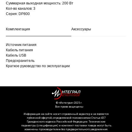
Суммарная выходная мощность: 200 Вт
Кол-во каналов: 3
Серия: DP800
Комплектация
Аксессуары
Источник питания
Кабель питания
Кабель USB
Предохранитель
Краткое руководство по эксплуатации
©️ «Интеграл» 2025 г.
Все права защищены
Информация на сайте носит справочный характер и не является
публичной офертой, определяемой положениями Статьи 437
Гражданского кодекса Российской Федерации. Технические
параметры (спецификация) и комплект поставки товара могут быть
изменены производителем без предварительного уведомления.