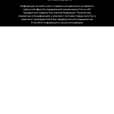
Информация на сайте носит справочный характер и не является
публичной офертой, определяемой положениями Статьи 437
Гражданского кодекса Российской Федерации. Технические
параметры (спецификация) и комплект поставки товара могут быть
изменены производителем без предварительного уведомления.
Уточняйте информацию у наших менеджеров.