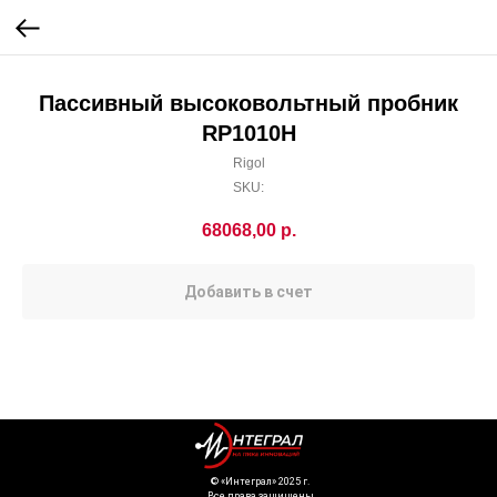
Пассивный высоковольтный пробник
RP1010H
Rigol
SKU:
68068,00
р.
Добавить в счет
©️ «Интеграл» 2025 г.
Все права защищены