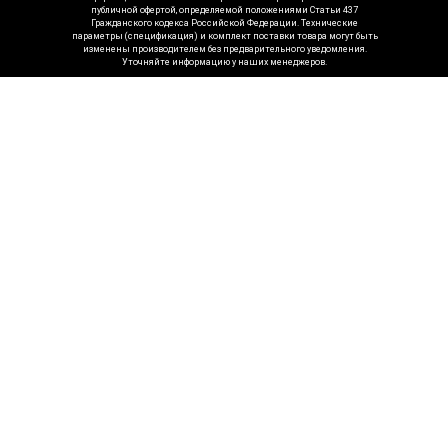
публичной офертой, определяемой положениями Статьи 437
Гражданского кодекса Российской Федерации. Технические
параметры (спецификация) и комплект поставки товара могут быть
изменены производителем без предварительного уведомления.
Уточняйте информацию у наших менеджеров.