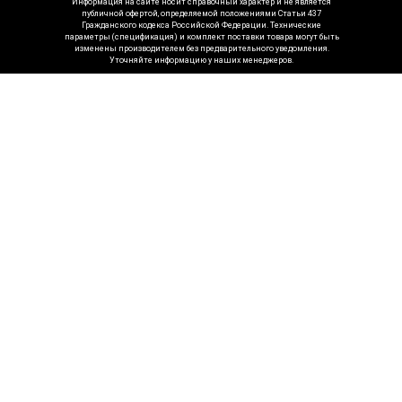
Информация на сайте носит справочный характер и не является
публичной офертой, определяемой положениями Статьи 437
Гражданского кодекса Российской Федерации. Технические
параметры (спецификация) и комплект поставки товара могут быть
изменены производителем без предварительного уведомления.
Уточняйте информацию у наших менеджеров.