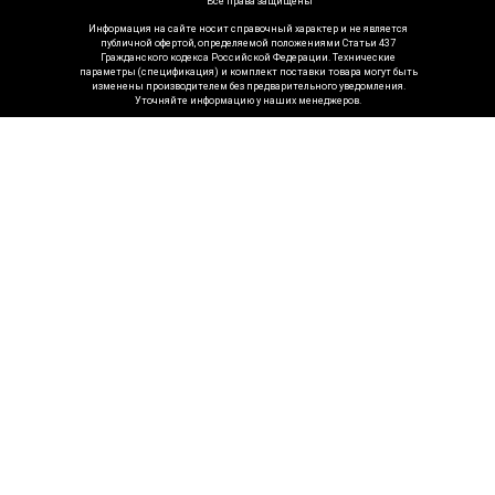
Все права защищены
Информация на сайте носит справочный характер и не является
публичной офертой, определяемой положениями Статьи 437
Гражданского кодекса Российской Федерации. Технические
параметры (спецификация) и комплект поставки товара могут быть
изменены производителем без предварительного уведомления.
Уточняйте информацию у наших менеджеров.