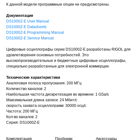
К данной модели программные опции не предусмотрены.
Документация
DS1000Z-E User Manual
DS1000Z-E Datasheets
DS1000Z-E Programming Manual
DS1000Z-E Service Manual
Цифровые осциллографы серии DS1000Z-E разработаны RIGOL для
удовлетворения основных потребностей. Это
высокопроизводительные и бюджетные цифровые осциллографы,
специально разработанные для электронной коммерции.
Технические характеристики
Аналоговая полоса пропускания: 200 МГц
Количество каналов: 2
Наибольшая частота дискретизации во времени: 1 GSa/s
Максимальная длина записи: 24 Мбит/с
скорость захвата осциллограмм: 30000 осц/с
Частота: 200 МГц
Кол-во каналов: 2
Серия: DS1000Z-E
Комплектация
Пробники
Аксессуары