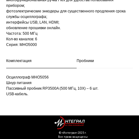
многофункциональная ручка Flex для удобства пользования
прибором;
фотоэлектрические энкодеры для существенного продления срока
службы осциллографа;
интерфейсы USB, LAN, HDMI;
обновление прошивки онлайн.
Частота: 500 МГц
Кол-во каналов: 6
Серия: MHO5000
Комплектация
Пробники
Осциллограф MHO5056
Шнур питания
Пассивный пробник RP3500A (500 МГц, 10Х) – 6 шт.
USB-кабель.
©️ «Интеграл» 2025 г.
Все права защищены