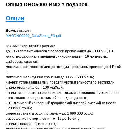
Опция DHO5000-BND в подарок.
Опции
Документация
MHODHO5000_DataSheet_EN.pdf
Технические характеристики
до 6 аналоговых каналов с полосой пропускания до 1000 МГц + 1
канал входа сигнала внешней синхронизации + 16 логических
цифровых каналов;
максимальная частота дискретизации в реальном времени до 4 Гвыб/
с;
максимальная глубина хранения данных – 500 Мвыб;
нижний устанавливаемый предел чувствительности по вертикали
аналоговых каналов – 100 мкВ/дел;
анализ мощности, построение гистограмм, декодирование сигналов
протоколов последовательной передачи данных;
10,1-дюймовый сенсорный графический дисплей высокой четкости
1280*800 точек;
скорость захвата осциллограмм – до 1 000 000 осц/с;
разрешение по вертикали – от 12 до 16 бит;
анализ спектра – 1 млн. точек;