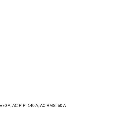
 ±70 A, AC P-P: 140 A, AC RMS: 50 A