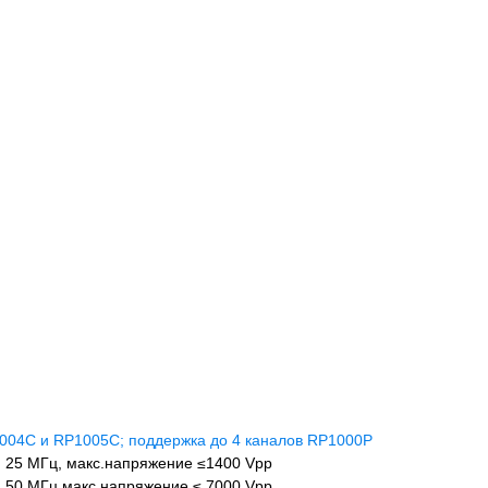
1004C и RP1005C; поддержка до 4 каналов RP1000P
: 25 МГц, макс.напряжение ≤1400 Vpp
: 50 МГц макс.напряжение ≤ 7000 Vpp