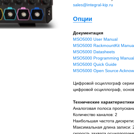
sales@integral-kip.ru
Опции
Документация
MSO5000 User Manual
MSO5000 RackmountKit Manua
MSO5000 Datasheets
MSO5000 Programming Manua
MSO5000 Quick Guide
MSO5000 Open Source Acknow
Цифровой осциллограф серии
цифровой осциллограф, основа
Технические характеристик
Аналоговая полоса пропускан
Количество каналов: 2
Наибольшая частота дискретиз
Максимальная длина записи: 
скорость захвата осциллограм