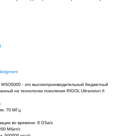
l
l
ledgment
 MSO5000 - это высокопроизводительный бюджетный
нный на технологии поколения RIGOL Ultravision II.
и
ия: 70 МГц
ации во времени: 8 GSa/s
200 Мбит/с
м: 500000 осц/с